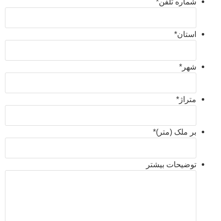
شماره تلفن
*
استان
*
شهر
*
متراژ
*
بر ملک (متر)
*
توضیحات بیشتر