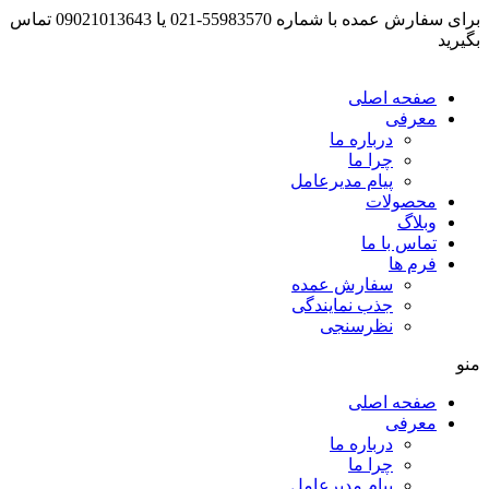
برای سفارش عمده با شماره 55983570-021 یا 09021013643 تماس
بگیرید
صفحه اصلی
معرفی
درباره ما
چرا ما
پیام مدیرعامل
محصولات
وبلاگ
تماس با ما
فرم ها
سفارش عمده
جذب نمایندگی
نظرسنجی
منو
صفحه اصلی
معرفی
درباره ما
چرا ما
پیام مدیرعامل