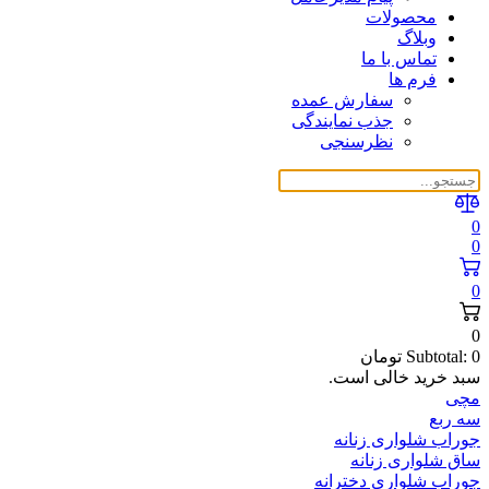
محصولات
وبلاگ
تماس با ما
فرم ها
سفارش عمده
جذب نمایندگی
نظرسنجی
0
0
0
0
0
Subtotal:
تومان
سبد خرید خالی است.
مچی
سه ربع
جوراب شلواری زنانه
ساق شلواری زنانه
جوراب شلواری دخترانه