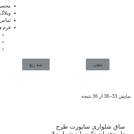
محصو
وبلاگ
تماس ب
فرم ه
مچی
سه ربع
نمایش 33–36 از 36 نتیجه
ساق شلواری ساپورت طرح
دار دخترانه تک سایز شماره 3