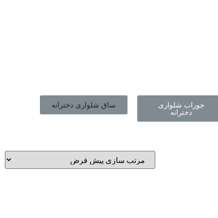
جوراب شلواری
ساق شلواری دخترانه
دخترانه