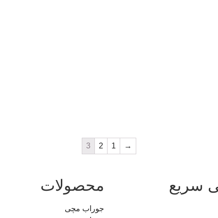
3
2
1
→
 سریع
محصولات
جوراب مچی