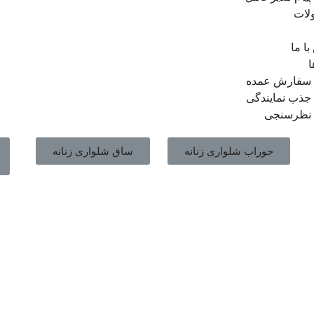
لات
ا ما
ا
سفارش عمده
جذب نمایندگی
نظرسنجی
جوراب شلواری زنانه
ساق شلواری زنانه