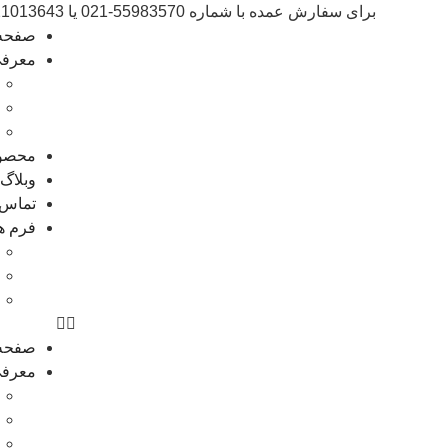
برای سفارش عمده با شماره 55983570-021 یا 09021013643 تماس بگیرید
صفحه
معرف
محصو
وبلاگ
تماس ب
فرم ه
صفحه
معرف