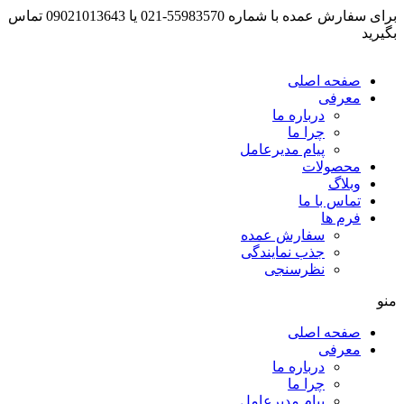
برای سفارش عمده با شماره 55983570-021 یا 09021013643 تماس
بگیرید
صفحه اصلی
معرفی
درباره ما
چرا ما
پیام مدیرعامل
محصولات
وبلاگ
تماس با ما
فرم ها
سفارش عمده
جذب نمایندگی
نظرسنجی
منو
صفحه اصلی
معرفی
درباره ما
چرا ما
پیام مدیرعامل