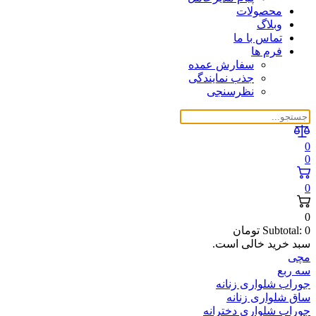
محصولات
وبلاگ
تماس با ما
فرم ها
سفارش عمده
جذب نمایندگی
نظرسنجی
0
0
0
0
0
Subtotal:
تومان
سبد خرید خالی است.
مچی
سه ربع
جوراب شلواری زنانه
ساق شلواری زنانه
جوراب شلواری دخترانه