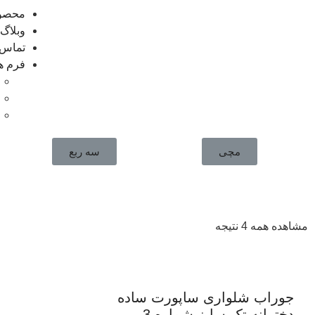
محصو
وبلاگ
تماس ب
فرم ه
مچی
سه ربع
مشاهده همه 4 نتیجه
جوراب شلواری ساپورت ساده
دخترانه تک سایز شماره 3