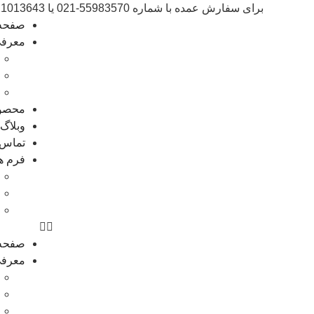
برای سفارش عمده با شماره 55983570-021 یا 09021013643 تماس بگیرید
صفحه
معرف
محصو
وبلاگ
تماس ب
فرم ه
صفحه
معرف