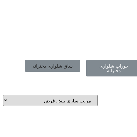
جوراب شلواری
ساق شلواری دخترانه
دخترانه