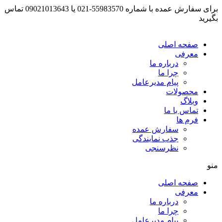
برای سفارش عمده با شماره 55983570-021 یا 09021013643 تماس
بگیرید
صفحه اصلی
معرفی
درباره ما
چرا ما
پیام مدیرعامل
محصولات
وبلاگ
تماس با ما
فرم ها
سفارش عمده
جذب نمایندگی
نظرسنجی
منو
صفحه اصلی
معرفی
درباره ما
چرا ما
پیام مدیرعامل