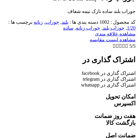
جوراب بلند ساده نازک نیمه شفاف
کد محصول :
1002
دسته بندی ها :
بلند
,
جوراب
,
زنانه
برچسب ها :
1/20
,
جوراب بلند
,
جوراب زنانه
,
ساده
مشاهده علاقه مندی
مشاهده لیست مقایسه





5/5
اشتراک گذاری در
اشتراک گذاری در facebook
اشتراک گذاری در telegram
اشتراک گذاری در whatsapp
امکان تحویل
اکسپرس
هفت روز ضمانت
بازگشت کالا
ضمانت اصل