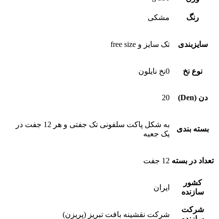
رنگ
مشکی
سایزبندی
تک سایز و free size
نوع نخ
0نخ نایلون
دن (Den)
20
به شکل پاکت سلفونی تک جفتی و هر 12 جفت در
بسته بندی
یک جعبه
تعداد در بسته
12 جفت
کشور
ایران
سازنده
شرکت
شرکت نقشینه بافت تبریز (پریزن)
سازنده