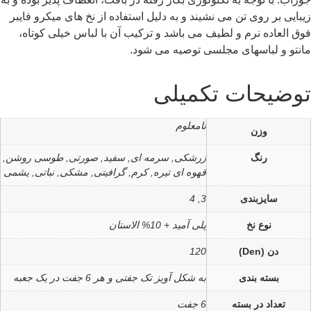
زیبایی بر روی تن می نشیند و به دلیل استفاده از نخ های میکرو فایبر
فوق العاده نرم و لطیف می باشد و ترکیب آن با لباس خیلی کوتاه،
مانتو و لباسهای مجلسی توصیه می شود.
توضیحات تکمیلی
نامعلوم
وزن
رنگ
زرشکی, سرمه ای, سفید, صورتی, طوسی روشن,
قهوه ای تیره, کرم, گرافیتی, مشکی, نباتی, یشمی
سایزبندی
3, 4
نوع نخ
پلی آمید + 10% الاستان
دن (Den)
120
بسته بندی
به شکل آویز تک جفتی و هر 6 جفت در یک جعبه
تعداد در بسته
6 جفت