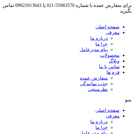
برای سفارش عمده با شماره 55983570-021 یا 09021013643 تماس
بگیرید
صفحه اصلی
معرفی
درباره ما
چرا ما
پیام مدیرعامل
محصولات
وبلاگ
تماس با ما
فرم ها
سفارش عمده
جذب نمایندگی
نظرسنجی
منو
صفحه اصلی
معرفی
درباره ما
چرا ما
پیام مدیرعامل