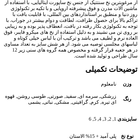
از مرغوبترین نخ سنتتیک از جنس نخ ساپورت ایتالیایی، با استفاده از
ماشین آلات مدرن و فوق پیشرفته اروپایی و با تکیه بر تکنولوژی
روز دنیا و منطبق بر استانداردهای بین المللی، با قابلیت بافت با
تراکم بالا برای حصول ظرافت، لطافت و دوام بیشتر در جوراب. با
توجه به تکنولوژی بکار رفته در بافت، انعطاف پذیر بوده و به زیبایی
بر روی تن می نشیند و به دلیل استفاده از نخ های میکرو فایبر، فوق
العاده نرم و لطیف می باشد و ترکیب آن با لباس خیلی کوتاه و
لباسهای مجلسی توصیه می شود. از هر شش سایز به تعداد مساوی
در هر جعبه قرار گرفته و مخصوص همه گروه های سنی زیر 12
سال طراحی و تولید شده است.
توضیحات تکمیلی
وزن
نامعلوم
زرشکی, سرمه ای, سفید, صورتی, طوسی روشن, قهوه
رنگ
ای تیره, کرم, گرافیتی, مشکی, نباتی, یشمی
سایزبندی
1, 2, 3, 4, 5, 6
نوع نخ
پلی آمید + 15% الاستان