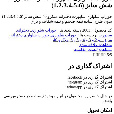
شش سایز (1،2،3،4،5،6)
جوراب شلواری ساپورت دخترانه میکرو 40 شش سایز (1،2،3،4،5،6)
بدون طرح، ساده نیمه ضخیم و نیمه شفاف و براق
کد محصول :
2003
دسته بندی ها :
جوراب شلواری
,
دخترانه
,
ساپورت
برچسب ها :
جوراب شلواری
,
جوراب شلواری دخترانه
,
سایز 1 و 2 و 3 و 4 و 5 و 6
,
میکرو 40
مشاهده علاقه مندی
مشاهده لیست مقایسه





5/5
اشتراک گذاری در
اشتراک گذاری در facebook
اشتراک گذاری در telegram
اشتراک گذاری در whatsapp
در حال حاضر این محصول در انبار موجود نیست و در دسترس نمی
باشد.
امکان تحویل