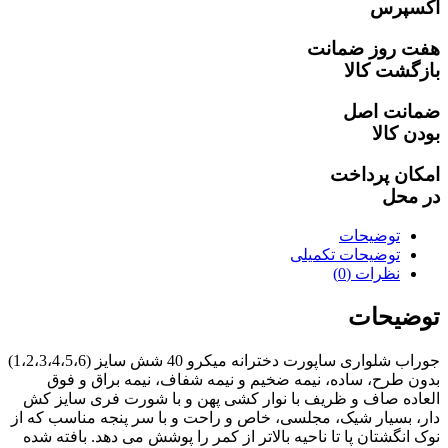
اکسپرس
هفت روز ضمانت
بازگشت کالا
ضمانت اصل
بودن کالا
امکان پرداخت
در محل
توضیحات
توضیحات تکمیلی
نظرات (0)
توضیحات
جوراب شلواری ساپورت دخترانه میکرو 40 شش سایز (1،2،3،4،5،6)
بدون طرح، ساده، نیمه ضخیم و نیمه شفاف، نیمه براق و فوق
العاده صاف و ظریف با نوار کشی پهن و با شورت فری سایز کش
دار، بسیار شیک، مجلسی، خاص و راحت و با سر پنجه مناسب که از
نوک انگشتان پا تا ناحیه بالاتر از کمر را پوشش می دهد. بافته شده