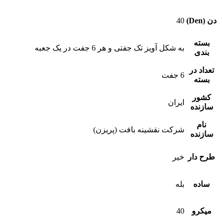
دن (Den)
40
بسته
به شکل آویز تک جفتی و هر 6 جفت در یک جعبه
بندی
تعداد در
6 جفت
بسته
کشور
ایران
سازنده
نام
شرکت نقشینه بافت (پریزن)
سازنده
طرح دار
خیر
ساده
بله
میکرو
40