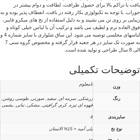
بافت با تراکم بالا برای حصول ظرافت، لطافت و دوام بیشتر در
جوراب. با توجه به تکنولوژی بکار رفته در بافت، انعطاف پذیر بوده و به
زیبایی بر روی تن می نشیند و به دلیل استفاده از نخ های میکرو فایبر،
فوق العاده نرم و لطیف می باشد و ترکیب آن با لباس خیلی کوتاه و
لباسهای مجلسی توصیه می شود. این ساق شلواری با سایز شماره 4 و
به صورت تک سایز در هر جعبه قرار گرفته و مخصوص گروه سنی 7
الی 8 سال طراحی و تولید شده است.
توضیحات تکمیلی
نامعلوم
وزن
رنگ
زرشکی, سرمه ای, سفید, صورتی, طوسی روشن,
قهوه ای تیره, کرم, گرافیتی, مشکی, نباتی, یشمی
سایزبندی
4
نوع نخ
پلی آمید + 15% الاستان