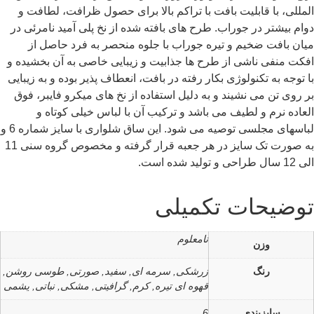
المللی، با قابلیت بافت با تراکم بالا برای حصول ظرافت، لطافت و
دوام بیشتر در جوراب. طرح های بافته شده از نخ پلی آمید نامرئی در
میان بافت ضخیم و تیره جوراب با جلوه منحصر به فرد حاصل از
افکت منفی ناشی از طرح ها جذابیت و زیبایی خاصی به آن بخشیده و
با توجه به تکنولوژی بکار رفته در بافت، انعطاف پذیر بوده و به زیبایی
بر روی تن می نشیند و به دلیل استفاده از نخ های میکرو فایبر، فوق
العاده نرم و لطیف می باشد و ترکیب آن با لباس خیلی کوتاه و
لباسهای مجلسی توصیه می شود. این ساق شلواری با سایز شماره 6 و
به صورت تک سایز در هر جعبه قرار گرفته و مخصوص گروه سنی 11
الی 12 سال طراحی و تولید شده است.
توضیحات تکمیلی
نامعلوم
وزن
رنگ
زرشکی, سرمه ای, سفید, صورتی, طوسی روشن,
قهوه ای تیره, کرم, گرافیتی, مشکی, نباتی, یشمی
سایزبندی
6